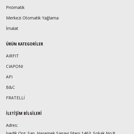
Pnömatik
Merkezi Otomatik Yağlama
İmalat
ÜRÜN KATEGORILER
AIRFIT
CIAPONI
API
B&C
FRATELLİ
İLETIŞIM BILGILERI
Adres:
İvedik Org. San. Hasemek Sanayi Sitesi 1463. Sokak No:8